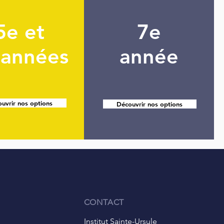
5e et
7e
 années
année
uvrir nos options
Découvrir nos options
CONTACT
Institut Sainte-Ursule