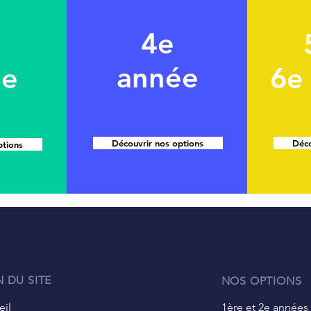
4e
année
ée
6e
Découvrir nos options
Déco
ptions
 DU SITE
NOS OPTIONS
eil
1ère et 2e années