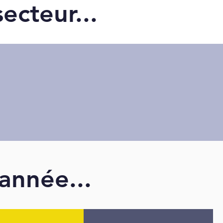
ecteur...
année...