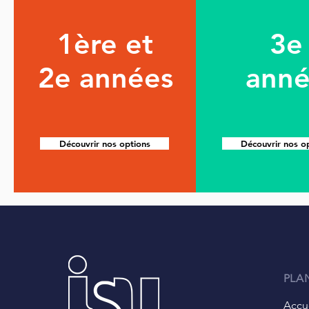
1ère et
3e
2e années
ann
Découvrir nos options
Découvrir nos o
PLAN
Accu