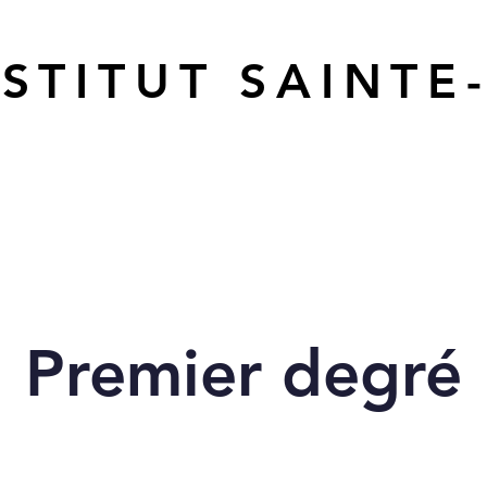
NSTITUT SAINTE
Nos options
Nos projets
En photos
M'inscr
Premier degré