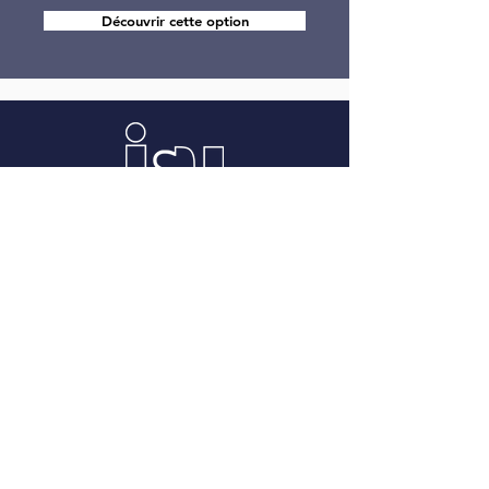
Découvrir cette option
INSTITUT
SAINTE-URSULE
Une école pour tous et pour demain
CONTACT
Institut Sainte-Ursule
Rue de Bruxelles 76
5000 Namur