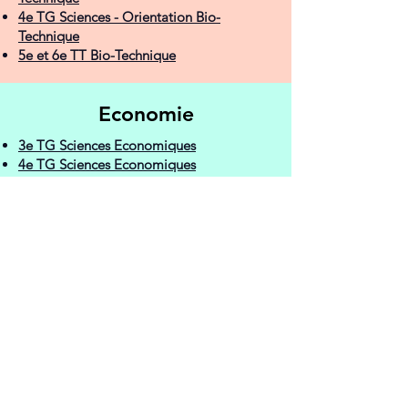
4e TG Sciences - Orientation Bio-
Technique
5e et 6e TT Bio-Technique
Economie
3e TG Sciences Economiques
4e TG Sciences Economiques
5e - 6e TT Sciences Economiques
Appliquées
3e TQ Gestion
3e QP Travaux de Bureau
4e TQ Gestionnaire en Logistique et
Transport
4e TQ Technicien en Comptabilité
5e - 6e TQ Technicien en Comptabilité
4e QP Collaborateur Administratif
5e - 6e QP Collaborateur Administratif
7e QP Gestionnaire de Très Petites
Entreprises