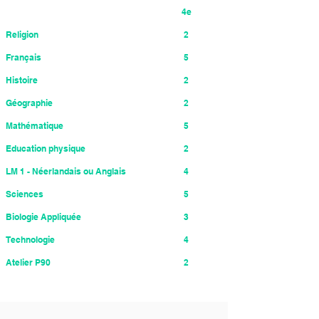
4e
Religion
2
Français
5
Histoire
2
Géographie
2
Mathématique
5
Education physique
2
LM 1 - Néerlandais ou Anglais
4
Sciences
5
Biologie Appliquée
3
Technologie
4
Atelier P90
2