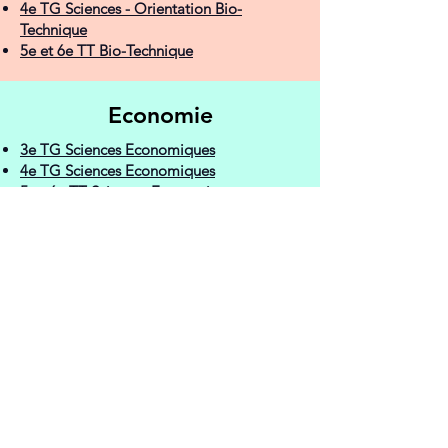
4e TG Sciences - Orientation Bio-
Technique
5e et 6e TT Bio-Technique
Economie
3e TG Sciences Economiques
4e TG Sciences Economiques
5e - 6e TT Sciences Economiques
Appliquées
3e TQ Gestion
3e QP Travaux de Bureau
4e TQ Gestionnaire en Logistique et
Transport
4e TQ Technicien en Comptabilité
5e - 6e TQ Technicien en Comptabilité
4e QP Collaborateur Administratif
5e - 6e QP Collaborateur Administratif
7e QP Gestionnaire de Très Petites
Entreprises