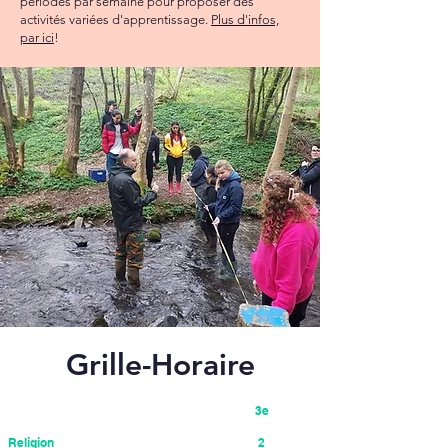
périodes par semaine pour proposer des
activités variées d'apprentissage.
Plus d'infos,
par ici
!
Grille-Horaire
3e
Religion
2