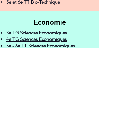
5e et 6e TT Bio-Technique
Economie
3e TG Sciences Economiques
4e TG Sciences Economiques
5e - 6e TT Sciences Economiques
Appliquées
3e TQ Gestion
3e QP Travaux de Bureau
4e TQ Gestionnaire en Logistique et
Transport
4e TQ Technicien en Comptabilité
5e - 6e TQ Technicien en Comptabilité
4e QP Collaborateur Administratif
5e - 6e QP Collaborateur Administratif
7e QP Gestionnaire de Très Petites
Entreprises
Social